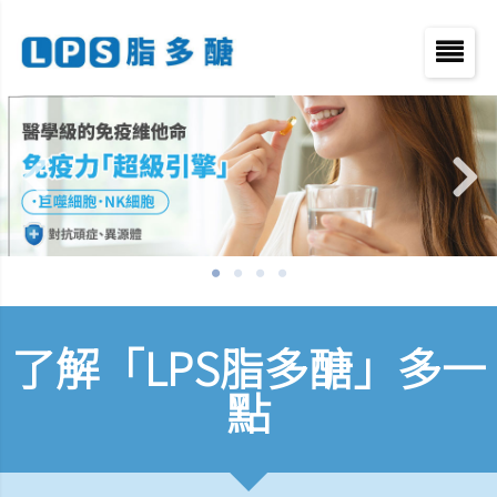
了解「LPS脂多醣」多一
點